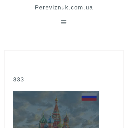
Skip
Pereviznuk.com.ua
to
content
333