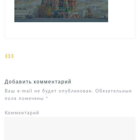
Навигация
333
по
записям
Добавить комментарий
Ваш e-mail не будет опубликован.
Обязательные
поля помечены
*
Комментарий